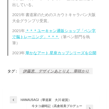
出している。
2021年 書道家のためのスカウトキャラバン大阪
大会グランプリ受賞。
2021年
＊＊＊ユーキャン通販ショップ「ペン字
で脳トレーニング」＊＊＊
（筆ペン部門を執
筆）
2023年
華かなアート 星座カップシリーズを公開
タグ :
伊藤恵、デザインあとりえ、華咲かり
投
HANAUSAGI（華道家 大川 磋賀）
前
稿
今タコ歳時記（高倉裕美プロデュー
の