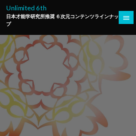
コ
Unlimited 6th
ン
日本才能学研究所推奨 ６次元コンテンツラインナッ
テ
プ
ン
ツ
へ
ス
キ
ッ
プ