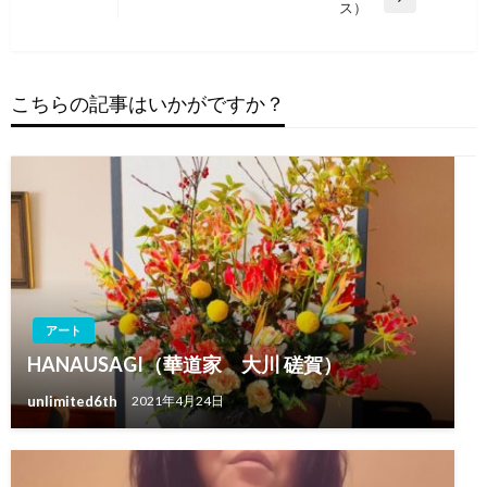
次
ス）
投
ナ
の
稿
ビ
投
稿
ゲ
こちらの記事はいかがですか？
ー
シ
ョ
ン
アート
HANAUSAGI（華道家 大川 磋賀）
unlimited6th
2021年4月24日