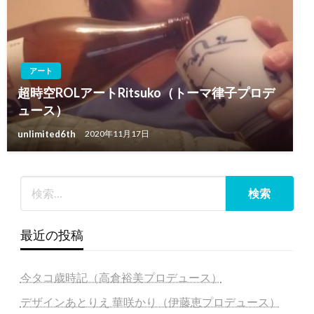
アート
超時空ROLアートRitsuko（トーマ律子プロデ
ュース）
unlimited6th
2020年11月17日
最近の投稿
今タコ歳時記（高倉裕美プロデュース）
デザインあとりえ 華咲かり（伊藤恵プロデュース）