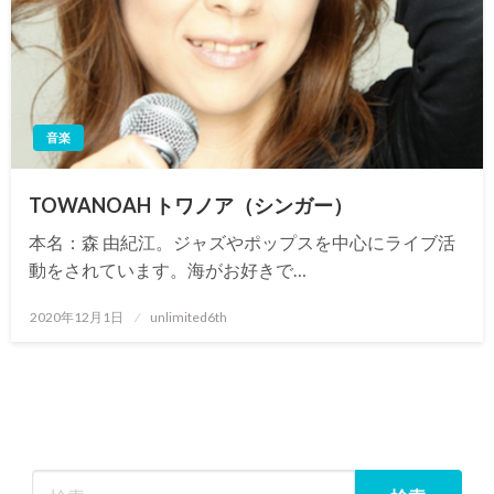
音楽
TOWANOAH トワノア（シンガー）
本名：森 由紀江。ジャズやポップスを中心にライブ活
動をされています。海がお好きで…
投
2020年12月1日
unlimited6th
稿
日: