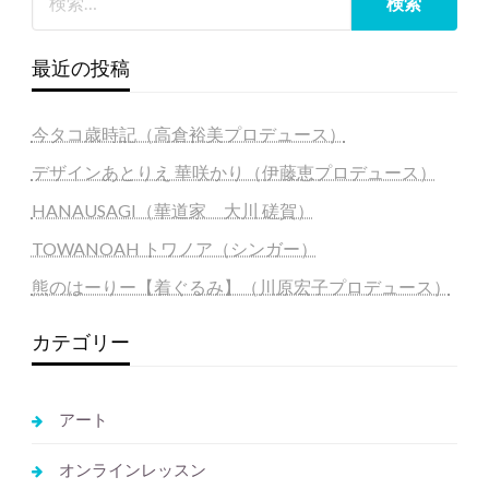
最近の投稿
今タコ歳時記（高倉裕美プロデュース）
デザインあとりえ 華咲かり（伊藤恵プロデュース）
HANAUSAGI（華道家 大川 磋賀）
TOWANOAH トワノア（シンガー）
熊のはーりー【着ぐるみ】（川原宏子プロデュース）
カテゴリー
アート
オンラインレッスン