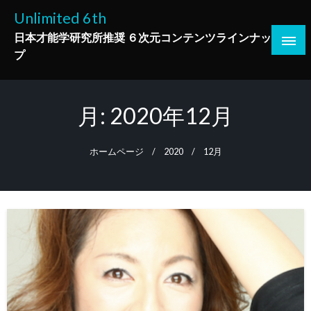
コ
Unlimited 6th
ン
日本才能学研究所推奨 ６次元コンテンツラインナッ
テ
プ
ン
ツ
へ
月:
2020年12月
ス
キ
ッ
ホームページ
2020
12月
プ