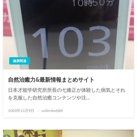
健康関連
自然治癒力&最新情報まとめサイト
日本才能学研究所所長の七條正が体験した病気とそれ
を克服した自然治癒コンテンツや注…
投
2020年11月9日
unlimited6th
稿
日: