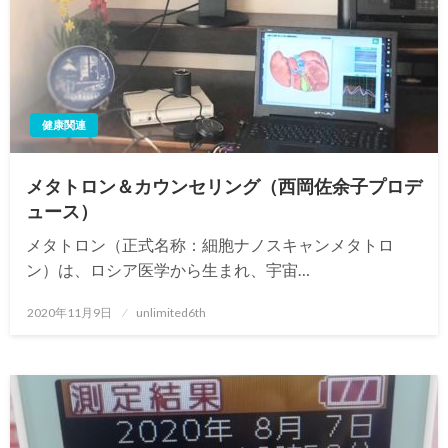
健康関連
メタトロン＆カウンセリング（西岡佐余子プロデ
ュース）
メタトロン（正式名称：細胞ナノスキャンメタトロ
ン）は、ロシア医学から生まれ、宇宙…
投
2020年11月9日
unlimited6th
稿
日: