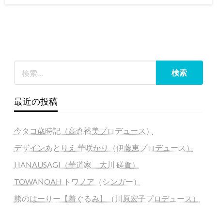
日:
最近の投稿
今タコ歳時記（高倉裕美プロデュース）
デザインあとりえ 華咲かり（伊藤恵プロデュース）
HANAUSAGI（華道家 大川 磋賀）
TOWANOAH トワノア（シンガー）
熊のはーりー【着ぐるみ】（川原宏子プロデュース）