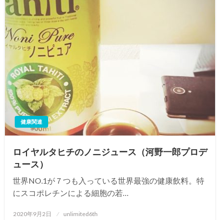
健康関連
ロイヤルタヒチのノニジュース（河野一郎プロデ
ュース）
世界NO.1が７つも入っている世界最強の健康飲料。特
にスコポレチンによる細胞の若…
投
2020年9月2日
unlimited6th
稿