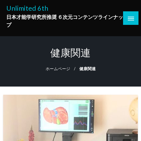
コ
Unlimited 6th
ン
日本才能学研究所推奨 ６次元コンテンツラインナッ
テ
プ
ン
ツ
へ
健康関連
ス
キ
ッ
ホームページ
健康関連
プ