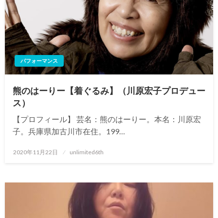
パフォーマンス
熊のはーりー【着ぐるみ】（川原宏子プロデュー
ス）
【プロフィール】 芸名：熊のはーりー。本名：川原宏
子。兵庫県加古川市在住。199…
投
2020年11月22日
unlimited6th
稿
日: