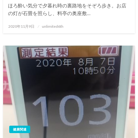
ほろ酔い気分で夕暮れ時の裏路地をそぞろ歩き。お店
の灯が石畳を照らし、料亭の奥座敷…
投
2020年11月9日
unlimited6th
稿
日:
健康関連