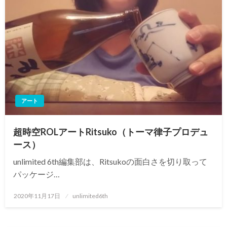
アート
超時空ROLアートRitsuko（トーマ律子プロデュ
ース）
unlimited 6th編集部は、Ritsukoの面白さを切り取って
パッケージ…
投
2020年11月17日
unlimited6th
稿
日: