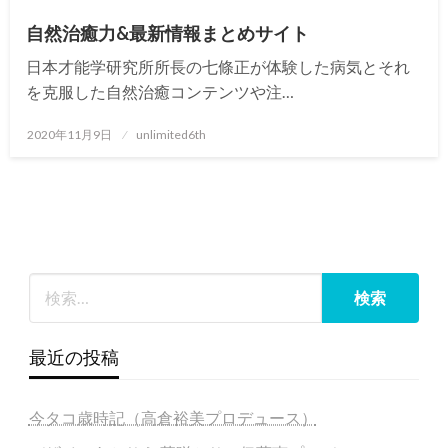
自然治癒力&最新情報まとめサイト
日本才能学研究所所長の七條正が体験した病気とそれ
を克服した自然治癒コンテンツや注…
投
2020年11月9日
unlimited6th
稿
日:
最近の投稿
今タコ歳時記（高倉裕美プロデュース）