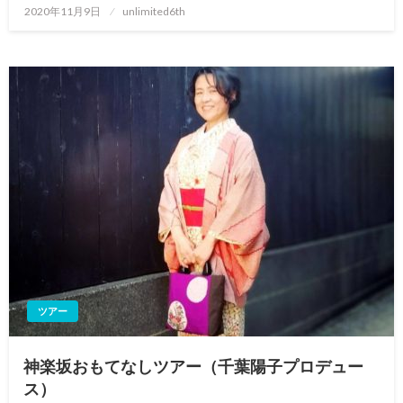
投
2020年11月9日
unlimited6th
稿
日:
ツアー
神楽坂おもてなしツアー（千葉陽子プロデュー
ス）