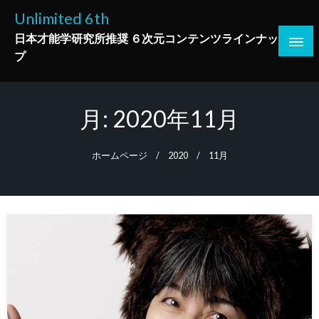
コ
Unlimited 6th
ン
日本才能学研究所推奨 ６次元コンテンツラインナッ
テ
プ
ン
ツ
へ
月:
2020年11月
ス
キ
ッ
ホームページ
2020
11月
プ