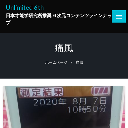
コ
Unlimited 6th
ン
日本才能学研究所推奨 ６次元コンテンツラインナッ
テ
プ
ン
ツ
へ
痛風
ス
キ
ッ
ホームページ
痛風
プ