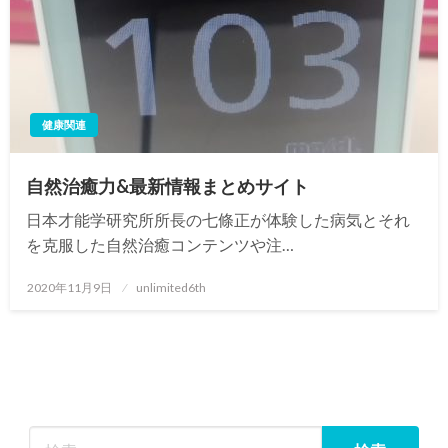
健康関連
自然治癒力&最新情報まとめサイト
日本才能学研究所所長の七條正が体験した病気とそれ
を克服した自然治癒コンテンツや注…
投
2020年11月9日
unlimited6th
稿
日: