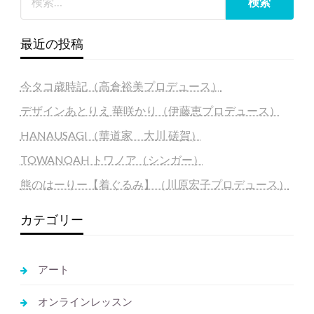
最近の投稿
今タコ歳時記（高倉裕美プロデュース）
デザインあとりえ 華咲かり（伊藤恵プロデュース）
HANAUSAGI（華道家 大川 磋賀）
TOWANOAH トワノア（シンガー）
熊のはーりー【着ぐるみ】（川原宏子プロデュース）
カテゴリー
アート
オンラインレッスン