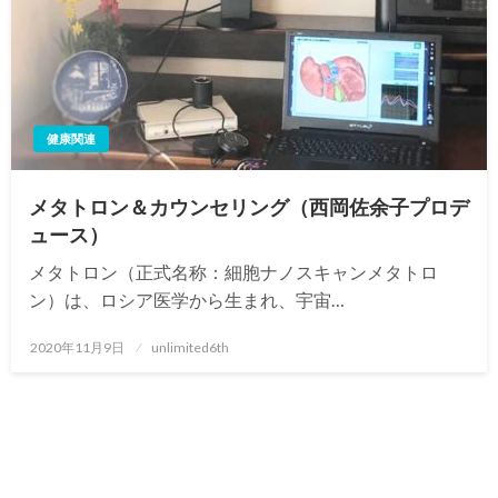
健康関連
メタトロン＆カウンセリング（西岡佐余子プロデ
ュース）
メタトロン（正式名称：細胞ナノスキャンメタトロ
ン）は、ロシア医学から生まれ、宇宙…
投
2020年11月9日
unlimited6th
稿
日: