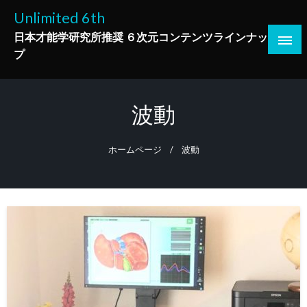
コ
Unlimited 6th
ン
日本才能学研究所推奨 ６次元コンテンツラインナッ
テ
プ
ン
ツ
へ
波動
ス
キ
ッ
ホームページ
波動
プ