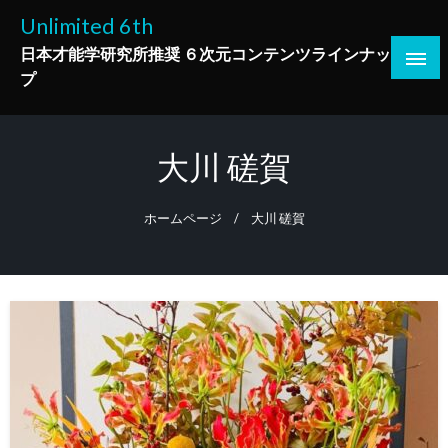
コ
Unlimited 6th
ン
日本才能学研究所推奨 ６次元コンテンツラインナッ
テ
プ
ン
ツ
へ
大川 磋賀
ス
キ
ッ
ホームページ
大川 磋賀
プ