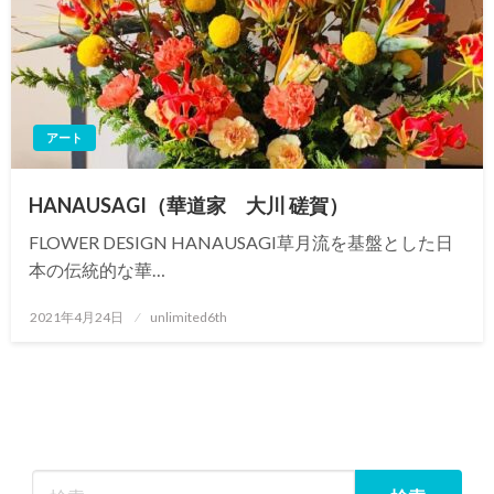
アート
HANAUSAGI（華道家 大川 磋賀）
FLOWER DESIGN HANAUSAGI草月流を基盤とした日
本の伝統的な華…
投
2021年4月24日
unlimited6th
稿
日: