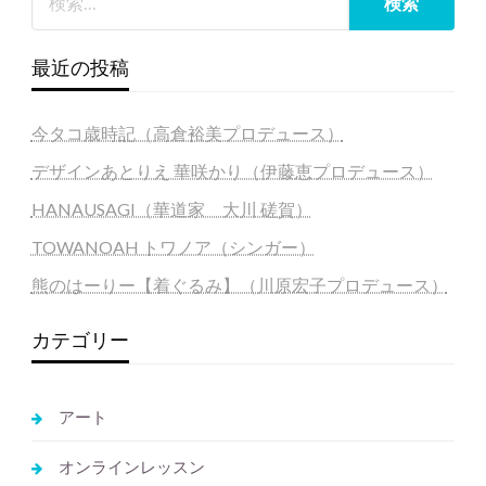
最近の投稿
今タコ歳時記（高倉裕美プロデュース）
デザインあとりえ 華咲かり（伊藤恵プロデュース）
HANAUSAGI（華道家 大川 磋賀）
TOWANOAH トワノア（シンガー）
熊のはーりー【着ぐるみ】（川原宏子プロデュース）
カテゴリー
アート
オンラインレッスン