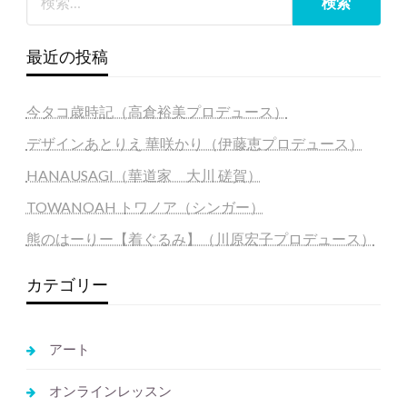
最近の投稿
今タコ歳時記（高倉裕美プロデュース）
デザインあとりえ 華咲かり（伊藤恵プロデュース）
HANAUSAGI（華道家 大川 磋賀）
TOWANOAH トワノア（シンガー）
熊のはーりー【着ぐるみ】（川原宏子プロデュース）
カテゴリー
アート
オンラインレッスン