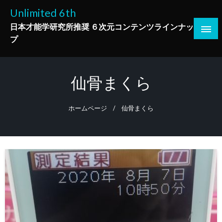
コ
Unlimited 6th
ン
日本才能学研究所推奨 ６次元コンテンツラインナッ
テ
プ
ン
ツ
へ
仙骨まくら
ス
キ
ッ
ホームページ
仙骨まくら
プ