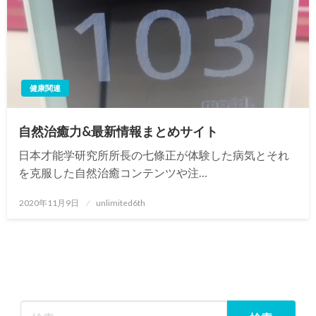
健康関連
自然治癒力&最新情報まとめサイト
日本才能学研究所所長の七條正が体験した病気とそれ
を克服した自然治癒コンテンツや注…
投
2020年11月9日
unlimited6th
稿
日: