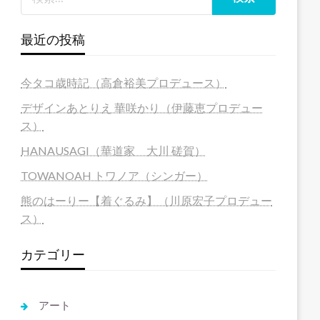
最近の投稿
今タコ歳時記（高倉裕美プロデュース）
デザインあとりえ 華咲かり（伊藤恵プロデュー
ス）
HANAUSAGI（華道家 大川 磋賀）
TOWANOAH トワノア（シンガー）
熊のはーりー【着ぐるみ】（川原宏子プロデュー
ス）
カテゴリー
アート