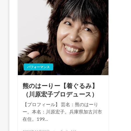
パフォーマンス
熊のはーりー【着ぐるみ】
（川原宏子プロデュース）
【プロフィール】 芸名：熊のはーり
ー。本名：川原宏子。兵庫県加古川市
在住。199…
投