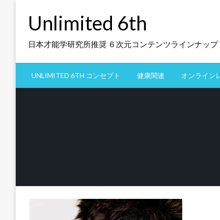
コ
Unlimited 6th
ン
テ
ン
日本才能学研究所推奨 ６次元コンテンツラインナップ
ツ
へ
UNLIMITED 6TH コンセプト
健康関連
オンライン
ス
キ
ッ
プ